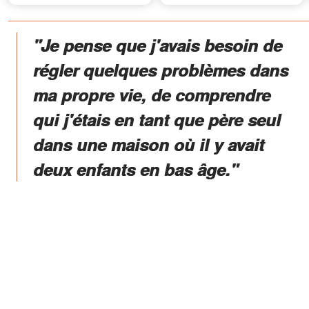
l'inauguration, il a présenté
je lui ai demandé 30 dollars
une autre femme comme «
pour acheter du lait en
la véritable raison de ma
poudre, sa réponse m'a
"Je pense que j'avais besoin de
réussite »
laissée sans voix
régler quelques problèmes dans
ma propre vie, de comprendre
qui j'étais en tant que père seul
dans une maison où il y avait
deux enfants en bas âge."