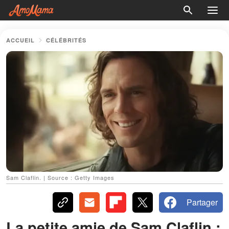
ACCUEIL
CÉLÉBRITÉS
Sam Claflin. | Source : Getty Images
Partager
La petite amie de Sam Claflin :