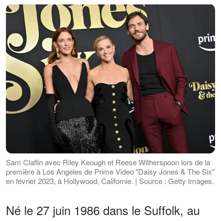
Sam Claflin avec Riley Keough et Reese Witherspoon lors de la
première à Los Angeles de Prime Video "Daisy Jones & The Six"
en février 2023, à Hollywood, Californie. | Source : Getty Images.
Né le 27 juin 1986 dans le Suffolk, au