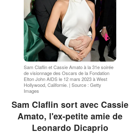
Sam Claflin et Cassie Amato à la 31e soirée
de visionnage des Oscars de la Fondation
Elton John AIDS le 12 mars 2023 à West
Hollywood, Californie. | Source : Getty
Images
Sam Claflin sort avec Cassie
Amato, l'ex-petite amie de
Leonardo Dicaprio