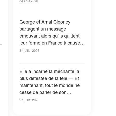
04 août 2026
George et Amal Clooney
partagent un message
émouvant alors qu'ils quittent
leur ferme en France à cause
des feux de forêt — Tous les
31 juillet 2026
détails
Elle a incarné la méchante la
plus détestée de la télé — Et
maintenant, tout le monde ne
cesse de parler de son
apparition dans la nouvelle
27 juillet 2026
version de « La Petite Maison
dans la prairie » — Photos