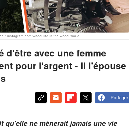
ce : instagram.com/wheel.life.in.the.wheel.world
 d'être avec une femme
t pour l'argent - Il l'épouse
ls
Partager
it qu'elle ne mènerait jamais une vie