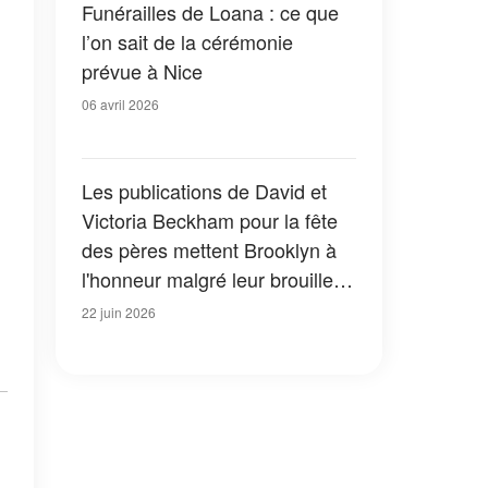
Funérailles de Loana : ce que
l’on sait de la cérémonie
prévue à Nice
06 avril 2026
Les publications de David et
Victoria Beckham pour la fête
des pères mettent Brooklyn à
l'honneur malgré leur brouille
— et les internautes ont
22 juin 2026
remarqué un détail révélateur
— Photos