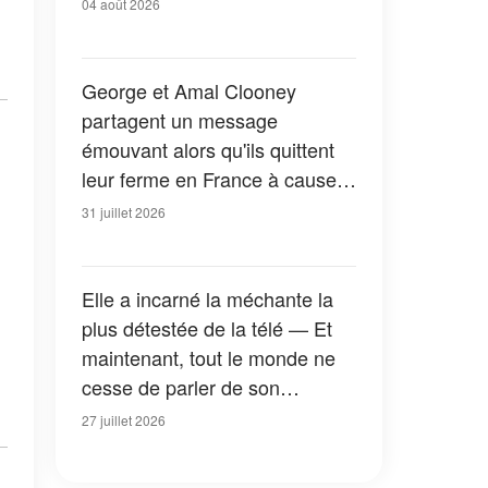
04 août 2026
George et Amal Clooney
partagent un message
émouvant alors qu'ils quittent
leur ferme en France à cause
des feux de forêt — Tous les
31 juillet 2026
détails
Elle a incarné la méchante la
plus détestée de la télé — Et
maintenant, tout le monde ne
cesse de parler de son
apparition dans la nouvelle
27 juillet 2026
version de « La Petite Maison
dans la prairie » — Photos