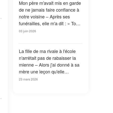
Mon père m'avait mis en garde
de ne jamais faire confiance à
notre voisine – Après ses
funérailles, elle m'a dit : « Ton
père ne m'aimait pas parce que
03 juin 2026
je savais ce qui était vraiment
arrivé à ta mère »
La fille de ma rivale à l'école
n'arrêtait pas de rabaisser la
mienne – Alors j'ai donné à sa
mère une leçon qu'elle
n'oubliera jamais
23 mars 2026