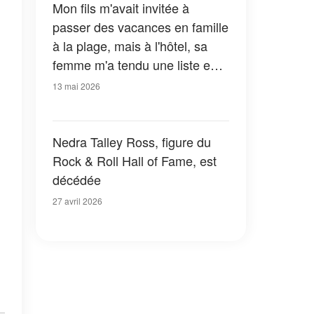
Mon fils m'avait invitée à
passer des vacances en famille
à la plage, mais à l'hôtel, sa
femme m'a tendu une liste en
me disant : « C'est pour ça
13 mai 2026
qu'on t'a emmenée »
Nedra Talley Ross, figure du
Rock & Roll Hall of Fame, est
décédée
27 avril 2026