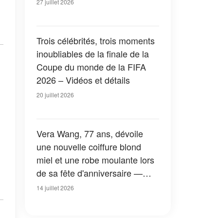
apparition dans la nouvelle
27 juillet 2026
version de « La Petite Maison
dans la prairie » — Photos
Trois célébrités, trois moments
inoubliables de la finale de la
Coupe du monde de la FIFA
2026 – Vidéos et détails
20 juillet 2026
Vera Wang, 77 ans, dévoile
une nouvelle coiffure blond
miel et une robe moulante lors
de sa fête d'anniversaire —
Photos
14 juillet 2026