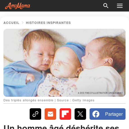
ACCUEIL
HISTOIRES INSPIRANTES
Des triplés allongés ensemble | Source : Getty Images
Partager
Un homme âgé déshérite ses