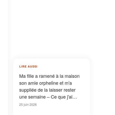
LIRE AUSSI
Ma fille a ramené à la maison
son amie orpheline et m'a
suppliée de la laisser rester
une semaine – Ce que j'ai
découvert dans leur chambre
25 juin 2026
le lendemain matin m'a fait pâlir