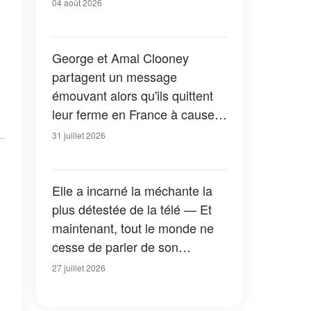
04 août 2026
George et Amal Clooney
partagent un message
émouvant alors qu'ils quittent
leur ferme en France à cause
des feux de forêt — Tous les
31 juillet 2026
détails
Elle a incarné la méchante la
plus détestée de la télé — Et
maintenant, tout le monde ne
cesse de parler de son
apparition dans la nouvelle
27 juillet 2026
version de « La Petite Maison
dans la prairie » — Photos