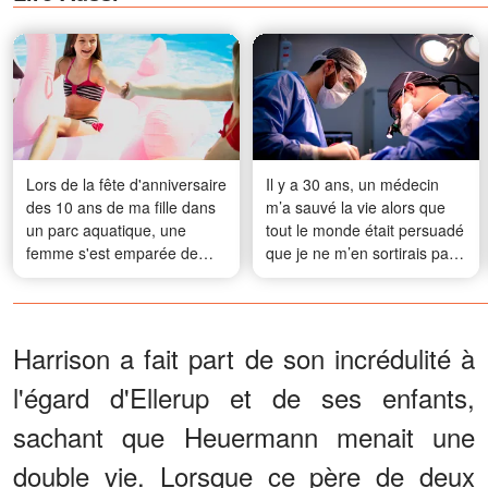
Lors de la fête d'anniversaire
Il y a 30 ans, un médecin
des 10 ans de ma fille dans
m’a sauvé la vie alors que
un parc aquatique, une
tout le monde était persuadé
femme s'est emparée de
que je ne m’en sortirais pas
notre table réservée – Ce
– Hier, je l’ai revu par hasard
que le serveur a fait ensuite
et j’ai changé sa vie
l'a fait trembler comme une
feuille
Harrison a fait part de son incrédulité à
l'égard d'Ellerup et de ses enfants,
sachant que Heuermann menait une
double vie. Lorsque ce père de deux