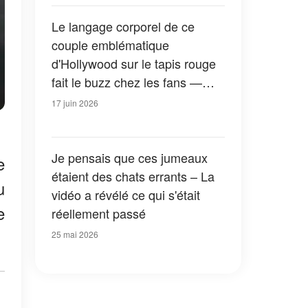
Le langage corporel de ce
couple emblématique
d'Hollywood sur le tapis rouge
fait le buzz chez les fans —
Des photos de leur enfance à
17 juin 2026
aujourd'hui
Je pensais que ces jumeaux
e
étaient des chats errants – La
u
vidéo a révélé ce qui s'était
e
réellement passé
25 mai 2026