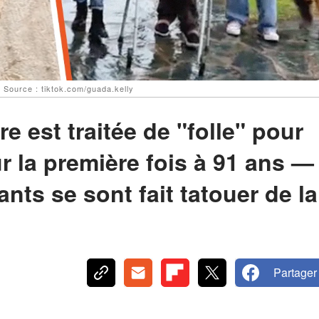
| Source : tiktok.com/guada.kelly
e est traitée de "folle" pour
ur la première fois à 91 ans —
ants se sont fait tatouer de la
Partager