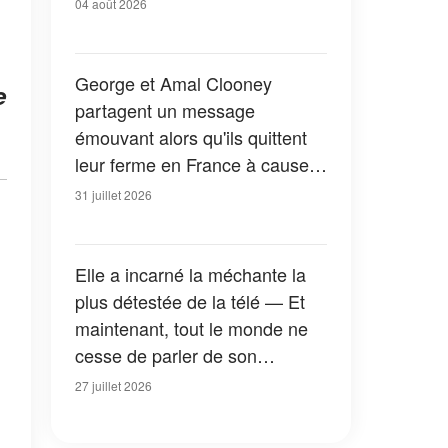
04 août 2026
George et Amal Clooney
e
partagent un message
émouvant alors qu'ils quittent
leur ferme en France à cause
des feux de forêt — Tous les
31 juillet 2026
détails
Elle a incarné la méchante la
plus détestée de la télé — Et
maintenant, tout le monde ne
cesse de parler de son
apparition dans la nouvelle
27 juillet 2026
version de « La Petite Maison
dans la prairie » — Photos