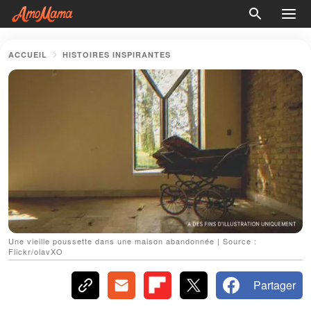
ACCUEIL
HISTOIRES INSPIRANTES
Une vieille poussette dans une maison abandonnée | Source :
Flickr/olavXO
Partager