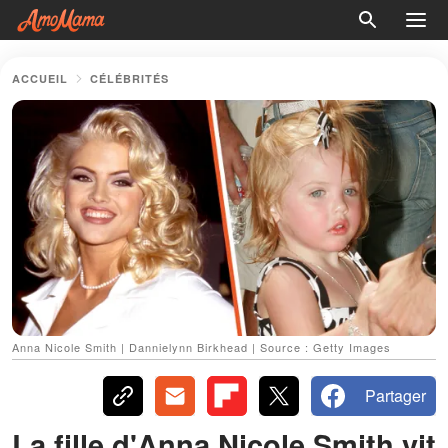
ACCUEIL
CÉLÉBRITÉS
Anna Nicole Smith | Dannielynn Birkhead | Source : Getty Images
Partager
La fille d'Anna Nicole Smith vit