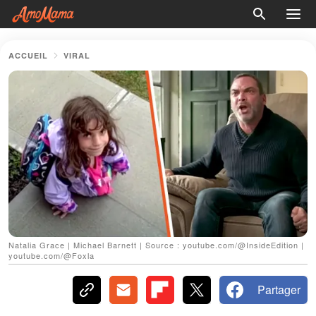
ACCUEIL
VIRAL
Natalia Grace | Michael Barnett | Source : youtube.com/@InsideEdition |
youtube.com/@Foxla
Partager