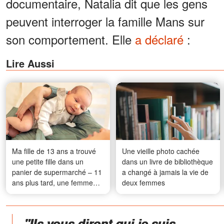
documentaire, Natalia dit que les gens
peuvent interroger la famille Mans sur
son comportement. Elle
a déclaré
:
Lire Aussi
Ma fille de 13 ans a trouvé
Une vieille photo cachée
une petite fille dans un
dans un livre de bibliothèque
panier de supermarché – 11
a changé à jamais la vie de
ans plus tard, une femme
deux femmes
s'est présentée en affirmant
être sa mère, et je suis
devenue pâle quand j'ai vu
"Ils vous diront qui je suis