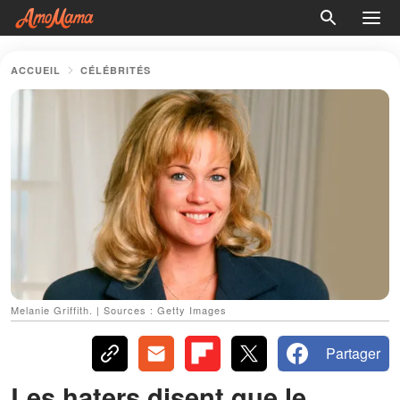
ACCUEIL
CÉLÉBRITÉS
Melanie Griffith. | Sources : Getty Images
Partager
Les haters disent que le