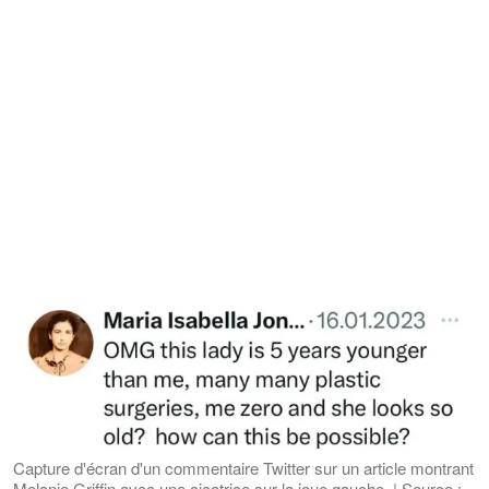
Capture d'écran d'un commentaire Twitter sur un article montrant
Melanie Griffin avec une cicatrice sur la joue gauche. | Source :