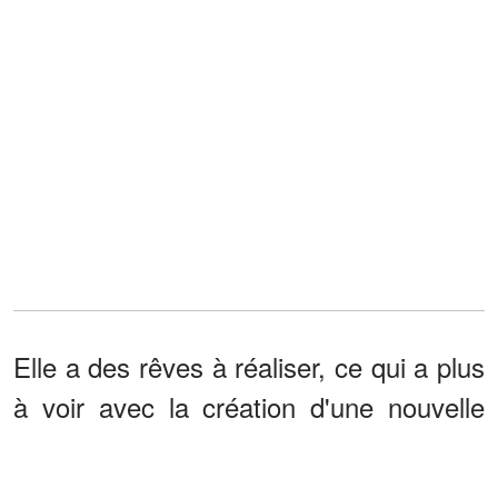
Elle a des rêves à réaliser, ce qui a plus
à voir avec la création d'une nouvelle
émission. Abby Lee Miller a révélé
qu'elle travaillait sur la dernière itération