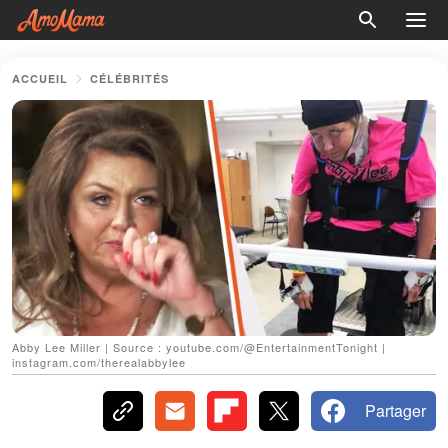
ACCUEIL
CÉLÉBRITÉS
Abby Lee Miller | Source : youtube.com/@EntertainmentTonight |
instagram.com/therealabbylee
Partager