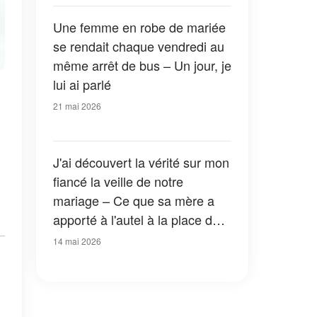
changé
Une femme en robe de mariée
se rendait chaque vendredi au
même arrêt de bus – Un jour, je
lui ai parlé
21 mai 2026
J'ai découvert la vérité sur mon
fiancé la veille de notre
mariage – Ce que sa mère a
apporté à l'autel à la place de
la boîte contenant la bague l'a
14 mai 2026
fait tomber à genoux