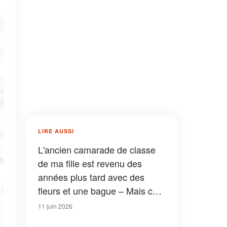
LIRE AUSSI
L'ancien camarade de classe
de ma fille est revenu des
années plus tard avec des
fleurs et une bague – Mais ce
que j’ai découvert sur ses
11 juin 2026
véritables intentions a tout