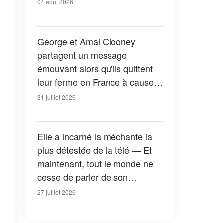
04 août 2026
George et Amal Clooney
partagent un message
émouvant alors qu'ils quittent
leur ferme en France à cause
des feux de forêt — Tous les
31 juillet 2026
détails
Elle a incarné la méchante la
plus détestée de la télé — Et
maintenant, tout le monde ne
cesse de parler de son
apparition dans la nouvelle
27 juillet 2026
version de « La Petite Maison
dans la prairie » — Photos