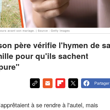
jours avant son mariage. | Source : Getty Images
n père vérifie l'hymen de s
ille pour qu'ils sachent
"pure"
Partager
pprêtaient à se rendre à l'autel, mais