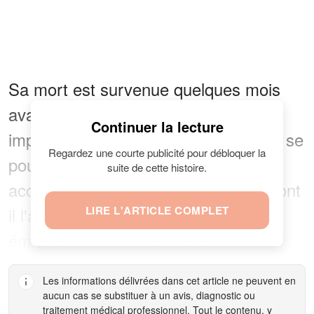
Sa mort est survenue quelques mois
avant qu'il ne célèbre une étape
Continuer la lecture
importante. L'héritage de Bob Barker se
Regardez une courte publicité pour débloquer la
poursuivra grâce au travail qu'il a
suite de cette histoire.
accompli avec Burnet et à la façon dont
il l'a souligné en mettant fin à son
LIRE L'ARTICLE COMPLET
émission préférée des fans.
Les informations délivrées dans cet article ne peuvent en
aucun cas se substituer à un avis, diagnostic ou
traitement médical professionnel. Tout le contenu, y