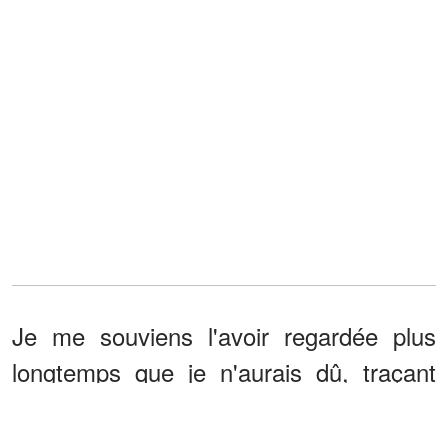
Je me souviens l'avoir regardée plus
longtemps que je n'aurais dû, traçant
les numéros estampillés avec mon
pouce. Je me suis dit de ne pas y