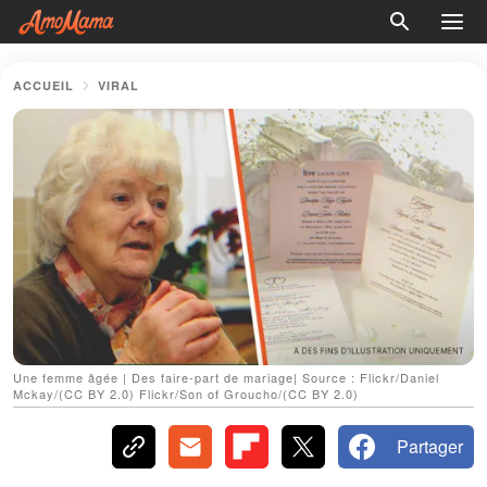
ACCUEIL
VIRAL
Une femme âgée | Des faire-part de mariage| Source : Flickr/Daniel
Mckay/(CC BY 2.0) Flickr/Son of Groucho/(CC BY 2.0)
Partager