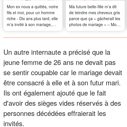
Mon ex nous a quittés, notre
Ma future belle-fille m’a dit
fils et moi, pour un homme
de teindre mes cheveux gris
riche - Dix ans plus tard, elle
parce que ça « gâcherait les
m'a invité à son mariage,
photos de mariage » – Mon
alors j'ai engagé une actrice
fils est monté discrètement à
pour qu'elle se fasse passer
l’étage et est revenu avec
pour ma femme
une boîte qui a tout changé
Un autre internaute a précisé que la
jeune femme de 26 ans ne devait pas
se sentir coupable car le mariage devait
être consacré à elle et à son futur mari.
Ils ont également ajouté que le fait
d'avoir des sièges vides réservés à des
personnes décédées effraierait les
invités.