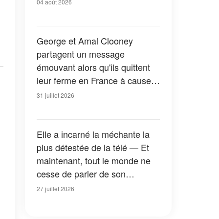
04 août 2026
George et Amal Clooney
partagent un message
émouvant alors qu'ils quittent
leur ferme en France à cause
des feux de forêt — Tous les
31 juillet 2026
détails
Elle a incarné la méchante la
plus détestée de la télé — Et
maintenant, tout le monde ne
cesse de parler de son
apparition dans la nouvelle
27 juillet 2026
version de « La Petite Maison
dans la prairie » — Photos