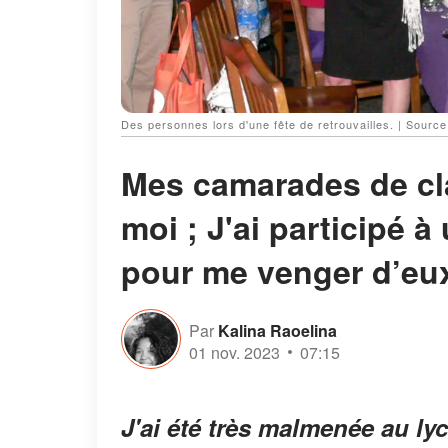
Des personnes lors d'une fête de retrouvailles. | Source
Mes camarades de cl
moi ; J'ai participé 
pour me venger d’eux
Par
Kalina Raoelina
01 nov. 2023
07:15
J'ai été très malmenée au l