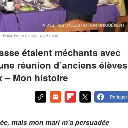
 : Flickr/Elmira College (CC BY 2.0)
asse étaient méchants avec
à une réunion d’anciens élèves
 – Mon histoire
Partager
ycée, mais mon mari m'a persuadée