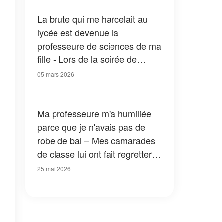
La brute qui me harcelait au
lycée est devenue la
professeure de sciences de ma
fille - Lors de la soirée de
présentation des projets, elle a
05 mars 2026
humilié mon enfant devant tout
le monde, alors j'ai fini par la
remettre à sa place
Ma professeure m'a humiliée
parce que je n'avais pas de
robe de bal – Mes camarades
de classe lui ont fait regretter
son geste le lendemain
25 mai 2026