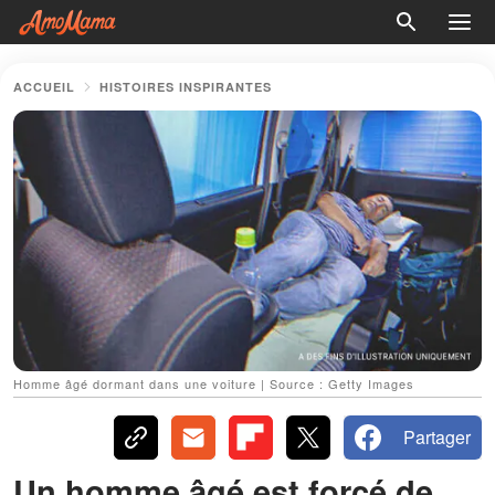
ACCUEIL
HISTOIRES INSPIRANTES
Homme âgé dormant dans une voiture | Source : Getty Images
Partager
Un homme âgé est forcé de