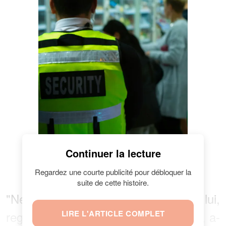
Continuer la lecture
Gardien dans un magasin | Source :
Unsplash
Regardez une courte publicité pour débloquer la
suite de cette histoire.
"Ne perds pas ton temps pour lui,
regarde ce qui va se passer ensuite", a-
LIRE L'ARTICLE COMPLET