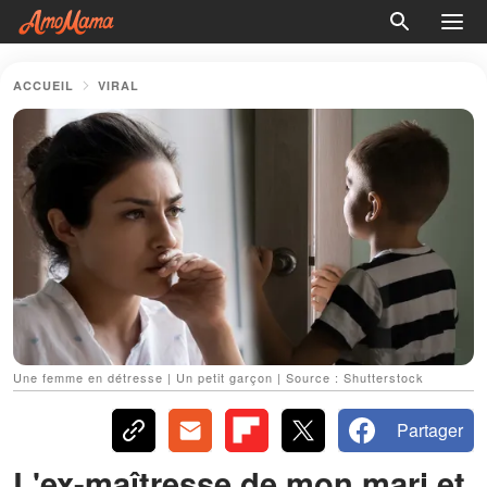
ACCUEIL
VIRAL
Une femme en détresse | Un petit garçon | Source : Shutterstock
Partager
L'ex-maîtresse de mon mari et