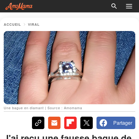
ACCUEIL
VIRAL
Une bague en diamant | Source : Amomama
Partager
J'ai reçu une fausse bague de