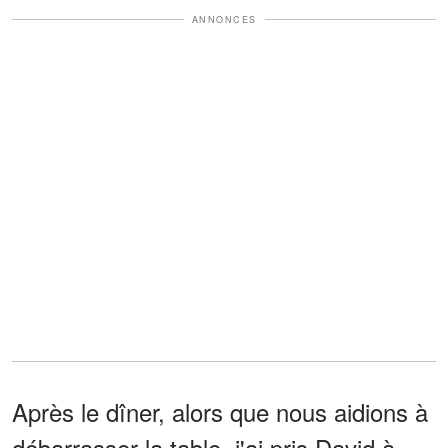
ANNONCES
Après le dîner, alors que nous aidions à
débarrasser la table, j'ai pris David à