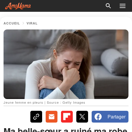
ACCUEIL
VIRAL
Jeune femme en pleurs | Source : Getty Images
Partager
Ma belle-sœur a ruiné ma robe