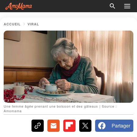
ACCUEIL
VIRAL
Une femme âgée prenant une boisson et des gâteaux | Source :
Amomama
Partager