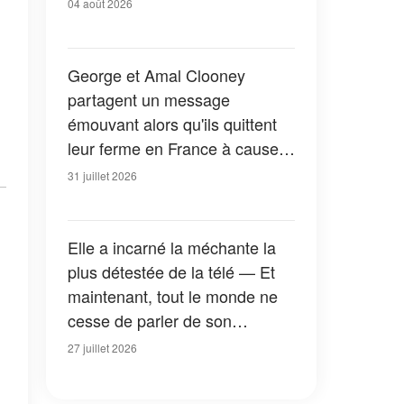
04 août 2026
George et Amal Clooney
partagent un message
émouvant alors qu'ils quittent
leur ferme en France à cause
des feux de forêt — Tous les
31 juillet 2026
détails
Elle a incarné la méchante la
plus détestée de la télé — Et
maintenant, tout le monde ne
cesse de parler de son
apparition dans la nouvelle
27 juillet 2026
version de « La Petite Maison
dans la prairie » — Photos