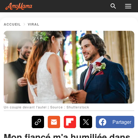
ACCUEIL
VIRAL
Un couple devant l'autel | Source : Shutterstock
Partager
Mon fiancé m'a humiliée dans