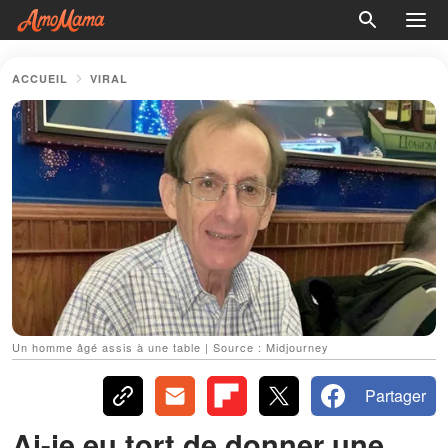
ACCUEIL
VIRAL
Un homme âgé assis à une table | Source : Midjourney
Partager
Ai-je eu tort de donner une