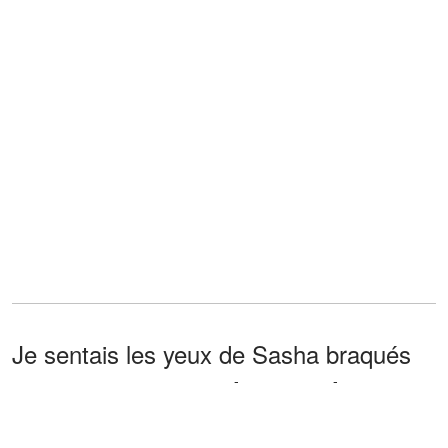
Je sentais les yeux de Sasha braqués
sur moi, et
son sourire en coin ne
s'est jamais effacé.