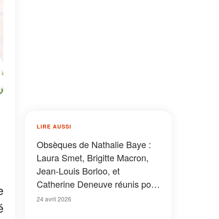
LIRE AUSSI
Obsèques de Nathalie Baye :
Laura Smet, Brigitte Macron,
Jean-Louis Borloo, et
Catherine Deneuve réunis pour
e
un dernier adieu
24 avril 2026
é