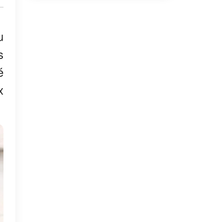
u
s
é
x