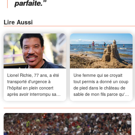
parfaite.”
Lire Aussi
Lionel Richie, 77 ans, a été
Une femme qui se croyait
transporté d'urgence à
tout permis a donné un coup
l'hôpital en plein concert
de pied dans le château de
après avoir interrompu sa
sable de mon fils parce qu'il
prestation — Les fans
« gâchait la vue » – Vingt
réagissent
minutes plus tard, le maître-
nageur s'est dirigé droit vers
elle en portant une boîte
dorée