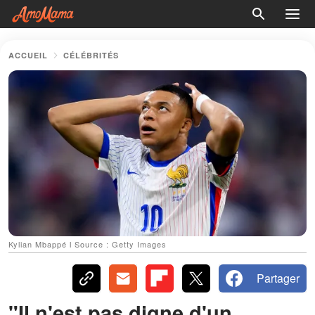
ACCUEIL
CÉLÉBRITÉS
Kylian Mbappé ӏ Source : Getty Images
Partager
"Il n'est pas digne d'un