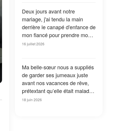
Deux jours avant notre
mariage, j'ai tendu la main
derrière le canapé d'enfance de
mon fiancé pour prendre mon
téléphone – mais ce que j'ai
16 juillet 2026
trouvé m'a poussée à appeler
les autorités au lieu de me
diriger vers l'autel
Ma belle-sœur nous a suppliés
de garder ses jumeaux juste
avant nos vacances de rêve,
prétextant qu’elle était malade
et qu’elle craignait qu’ils ne
18 juin 2026
tombent malades eux aussi –
mais sa véritable motivation
était bien pire