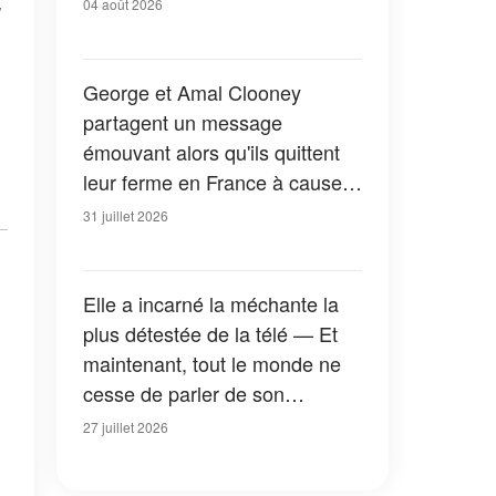
04 août 2026
George et Amal Clooney
partagent un message
émouvant alors qu'ils quittent
leur ferme en France à cause
des feux de forêt — Tous les
31 juillet 2026
détails
Elle a incarné la méchante la
plus détestée de la télé — Et
maintenant, tout le monde ne
cesse de parler de son
apparition dans la nouvelle
27 juillet 2026
version de « La Petite Maison
dans la prairie » — Photos