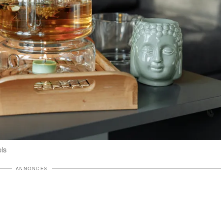
els
ANNONCES