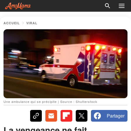
ACCUEIL
VIRAL
Une ambulance qui se précipite | Source : Shutterstock
Partager
La vengeance ne fait