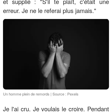
et supplié : "S'il te plaît, c'était une
erreur. Je ne le referai plus jamais."
Un homme plein de remords | Source : Pexels
Je l'ai cru. Je voulais le croire. Pendant