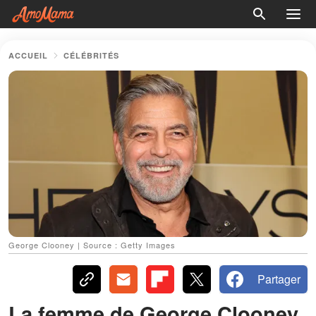
ACCUEIL
CÉLÉBRITÉS
George Clooney | Source : Getty Images
Partager
La femme de George Clooney,