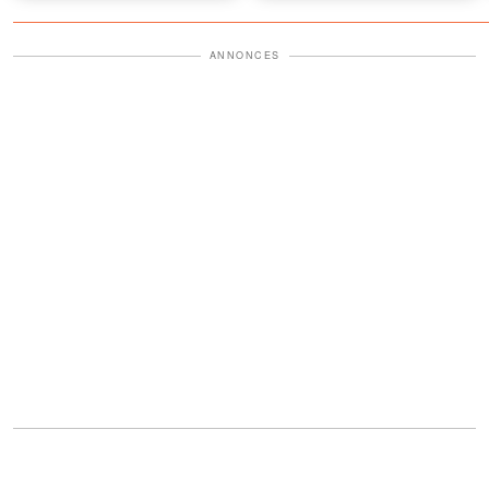
découvert ensuite m'a fait
seule une personne
pâlir
connaissait
ANNONCES