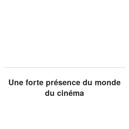
Une forte présence du monde
du cinéma
Le monde du cinéma français s’est
largement mobilisé pour cet ultime