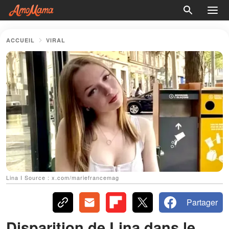
ACCUEIL
VIRAL
Lina I Source : x.com/mariefrancemag
Partager
Disparition de Lina dans le