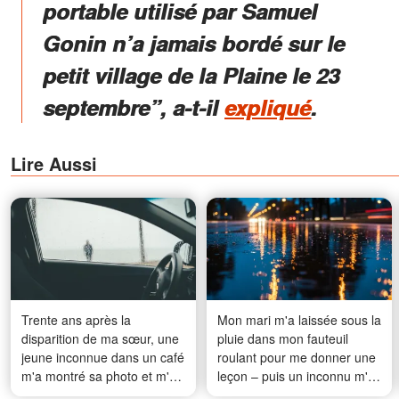
portable utilisé par Samuel
Gonin n’a jamais bordé sur le
petit village de la Plaine le 23
septembre”, a-t-il
expliqué
.
Lire Aussi
Trente ans après la
Mon mari m'a laissée sous la
disparition de ma sœur, une
pluie dans mon fauteuil
jeune inconnue dans un café
roulant pour me donner une
m'a montré sa photo et m'a
leçon – puis un inconnu m'a
dit de la suivre – Ce que j'ai
appelée par un prénom que