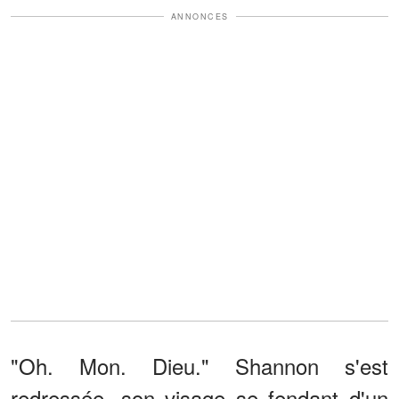
ANNONCES
"Oh. Mon. Dieu." Shannon s'est
redressée, son visage se fendant d'un