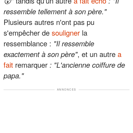
tandis qu'un autre
a fait écho
😮"
: "Il
ressemble tellement à son père."
Plusieurs autres n'ont pas pu
s'empêcher de
souligner
la
ressemblance :
"Il ressemble
, et un autre
a
exactement à son père"
fait
remarquer
: "L'ancienne coiffure de
papa."
ANNONCES