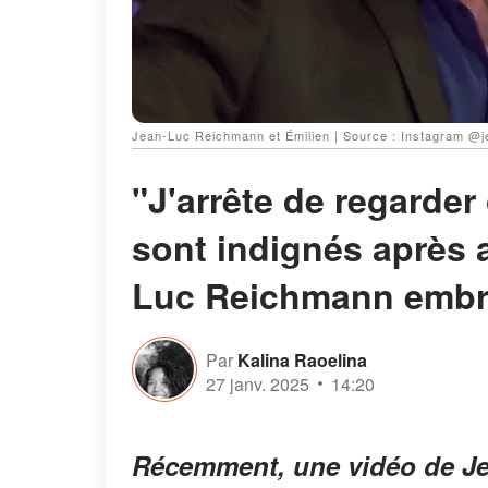
Jean-Luc Reichmann et Émilien | Source : Instagram @j
"J'arrête de regarder
sont indignés après a
Luc Reichmann embr
Par
Kalina Raoelina
27 janv. 2025
14:20
Récemment, une vidéo de J