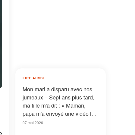
LIRE AUSSI
Mon mari a disparu avec nos
jumeaux – Sept ans plus tard,
ma fille m'a dit : « Maman,
papa m'a envoyé une vidéo la
veille de leur départ et m'a
07 mai 2026
demandé de ne pas te la
e