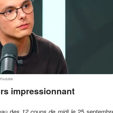
 Youtube
urs impressionnant
eau d
25 septembr
es 12 coups de midi le