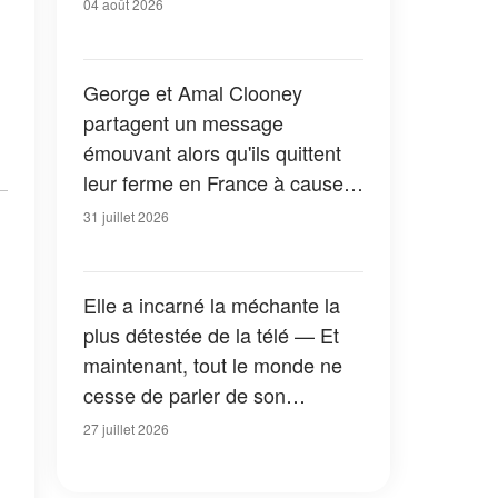
04 août 2026
George et Amal Clooney
partagent un message
émouvant alors qu'ils quittent
leur ferme en France à cause
des feux de forêt — Tous les
31 juillet 2026
détails
Elle a incarné la méchante la
plus détestée de la télé — Et
maintenant, tout le monde ne
cesse de parler de son
apparition dans la nouvelle
27 juillet 2026
version de « La Petite Maison
dans la prairie » — Photos