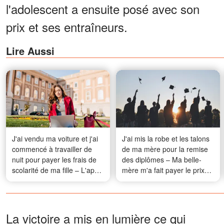
l'adolescent a ensuite posé avec son
prix et ses entraîneurs.
Lire Aussi
J'ai vendu ma voiture et j'ai
J'ai mis la robe et les talons
commencé à travailler de
de ma mère pour la remise
nuit pour payer les frais de
des diplômes – Ma belle-
scolarité de ma fille – L'appel
mère m'a fait payer le prix
du bureau du doyen,
fort
quelques jours avant la
remise des diplômes, m'a
laissé sans voix
La victoire a mis en lumière ce qui