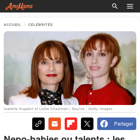
ACCUEIL
CÉLÉBRITÉS
Isabelle Huppert et Lolita Chammah | Source : Getty Images
Partager
Nepo-babies ou talents : les