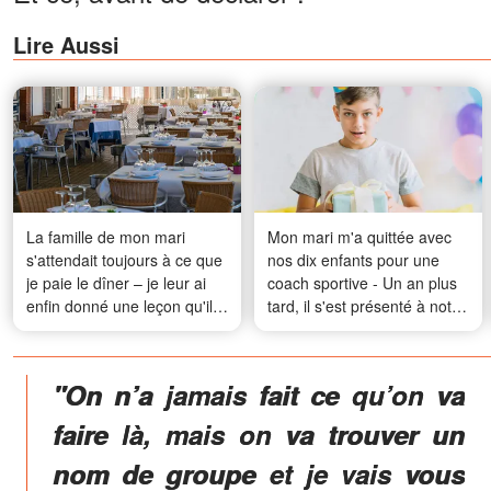
Lire Aussi
La famille de mon mari
Mon mari m'a quittée avec
s'attendait toujours à ce que
nos dix enfants pour une
je paie le dîner – je leur ai
coach sportive - Un an plus
enfin donné une leçon qu'ils
tard, il s'est présenté à notre
n'oublieront pas
porte, et la réaction de notre
fils de 13 ans a laissé tout le
monde sans voix
"
On n’a jamais fait ce qu’on va
faire là
, mais on va trouver un
nom de groupe et
je vais vous