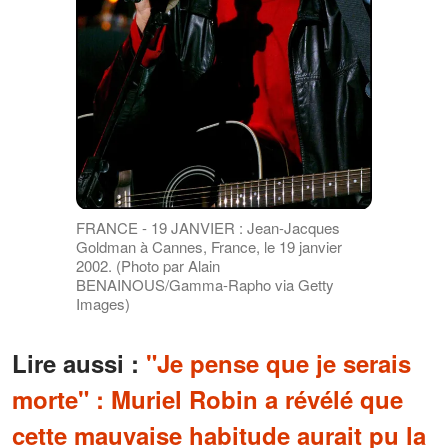
FRANCE - 19 JANVIER : Jean-Jacques
Goldman à Cannes, France, le 19 janvier
2002. (Photo par Alain
BENAINOUS/Gamma-Rapho via Getty
Images)
Lire aussi :
"Je pense que je serais
morte" : Muriel Robin a révélé que
cette mauvaise habitude aurait pu la