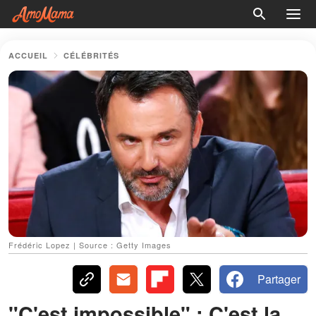
ACCUEIL
CÉLÉBRITÉS
Frédéric Lopez | Source : Getty Images
Partager
"C'est impossible" : C'est la