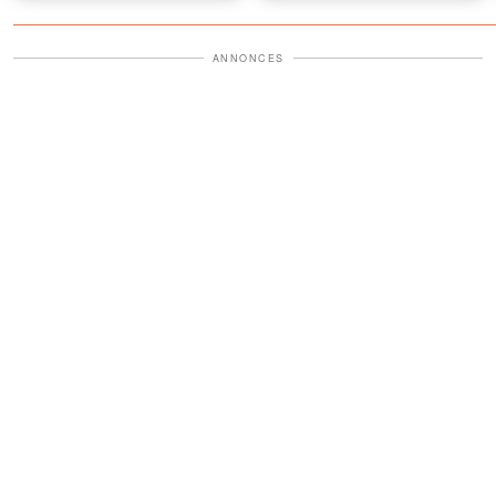
arrêté
a 25 ans
ANNONCES