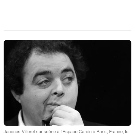
Jacques Villeret sur scène à l'Espace Cardin à Paris, France, le