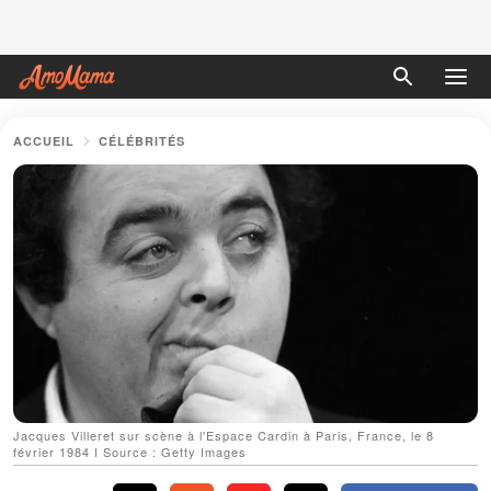
ACCUEIL
CÉLÉBRITÉS
Jacques Villeret sur scène à l'Espace Cardin à Paris, France, le 8
février 1984 I Source : Getty Images