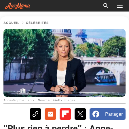
ACCUEIL
CÉLÉBRITÉS
Anne-Sophie Lapix | Source : Getty Images
Partager
"Plus rien à perdre" : Anne-