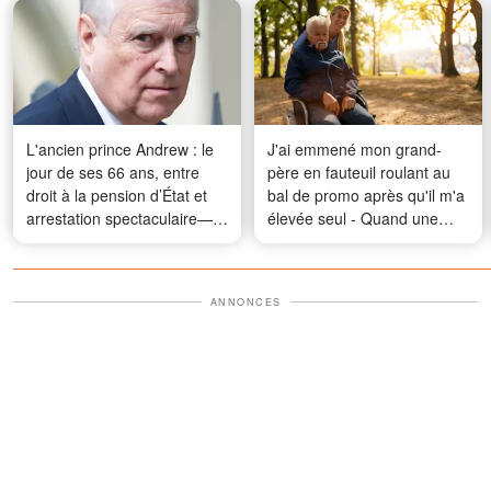
L'ancien prince Andrew : le
J'ai emmené mon grand-
jour de ses 66 ans, entre
père en fauteuil roulant au
droit à la pension d’État et
bal de promo après qu'il m'a
arrestation spectaculaire—
élevée seul - Quand une
Détails
camarade de classe s'est
moquée de lui, ce qu'il a dit
au micro a fait taire tout le
ANNONCES
gymnase