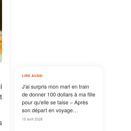
LIRE AUSSI
i
J'ai surpris mon mari en train
de donner 100 dollars à ma fille
t
pour qu'elle se taise – Après
son départ en voyage
d'affaires, elle m'a dit : «
15 avril 2026
s
Maman, je pense que tu