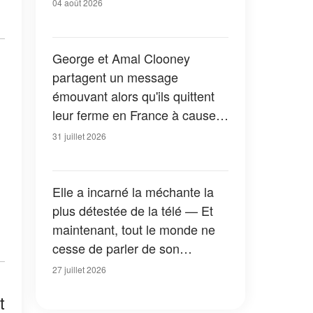
04 août 2026
George et Amal Clooney
partagent un message
émouvant alors qu'ils quittent
leur ferme en France à cause
des feux de forêt — Tous les
31 juillet 2026
détails
Elle a incarné la méchante la
plus détestée de la télé — Et
maintenant, tout le monde ne
cesse de parler de son
apparition dans la nouvelle
27 juillet 2026
version de « La Petite Maison
t
dans la prairie » — Photos