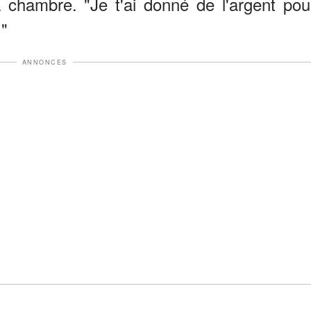
 chambre. "Je t'ai donné de l'argent pou
."
ANNONCES