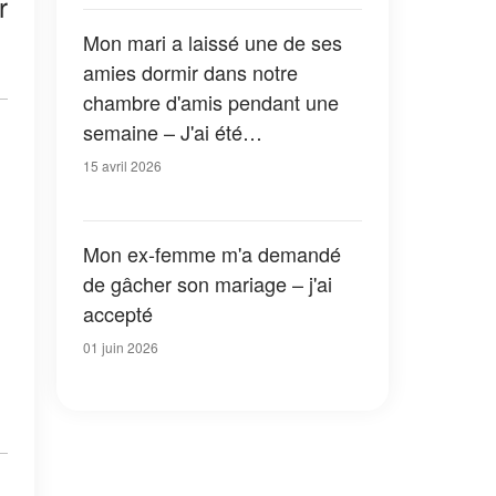
r
devrais connaître la vérité »
Mon mari a laissé une de ses
amies dormir dans notre
chambre d'amis pendant une
semaine – J'ai été
complètement stupéfaite par ce
15 avril 2026
que j'ai trouvé sous le lit
Mon ex-femme m'a demandé
de gâcher son mariage – j'ai
accepté
01 juin 2026