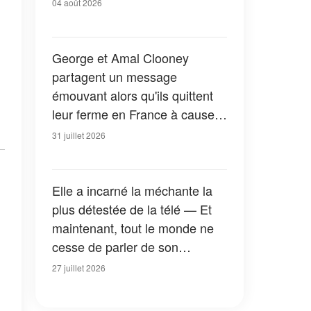
04 août 2026
George et Amal Clooney
partagent un message
émouvant alors qu'ils quittent
leur ferme en France à cause
des feux de forêt — Tous les
31 juillet 2026
détails
Elle a incarné la méchante la
plus détestée de la télé — Et
maintenant, tout le monde ne
cesse de parler de son
apparition dans la nouvelle
27 juillet 2026
version de « La Petite Maison
dans la prairie » — Photos