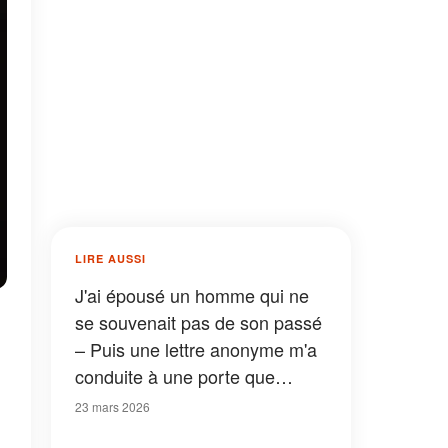
LIRE AUSSI
J'ai épousé un homme qui ne
se souvenait pas de son passé
– Puis une lettre anonyme m'a
conduite à une porte que
j'aurais préféré ne jamais avoir
23 mars 2026
ouverte