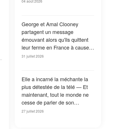
04 août 2026
George et Amal Clooney
partagent un message
émouvant alors qu'ils quittent
leur ferme en France à cause
des feux de forêt — Tous les
31 juillet 2026
détails
Elle a incarné la méchante la
plus détestée de la télé — Et
maintenant, tout le monde ne
cesse de parler de son
apparition dans la nouvelle
27 juillet 2026
version de « La Petite Maison
dans la prairie » — Photos