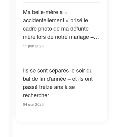
Ma belle-mère a «
accidentellement » brisé le
cadre photo de ma défunte
mère lors de notre mariage –
mais ce qui en est tombé l'a fait
11 juin 2026
pâlir
Ils se sont séparés le soir du
bal de fin d'année – et ils ont
passé treize ans à se
rechercher
04 mai 2026