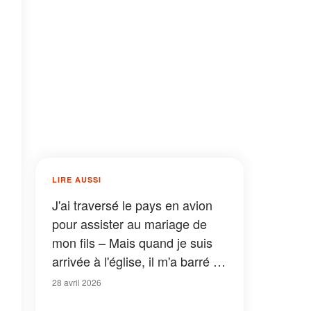
LIRE AUSSI
J'ai traversé le pays en avion
pour assister au mariage de
mon fils – Mais quand je suis
arrivée à l'église, il m'a barré le
passage et m'a dit : « Maman,
28 avril 2026
tu ne peux pas rester »