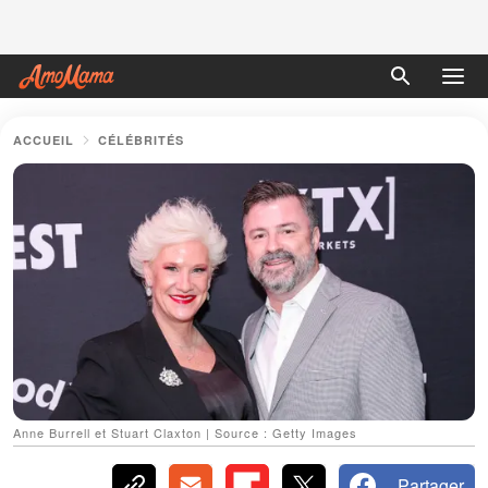
ACCUEIL
CÉLÉBRITÉS
Anne Burrell et Stuart Claxton | Source : Getty Images
Partager