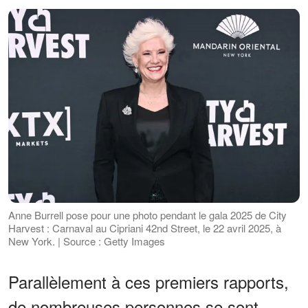
Anne Burrell pose pour une photo pendant le gala 2025 de City
Harvest : Carnaval au Cipriani 42nd Street, le 22 avril 2025, à
New York. | Source : Getty Images
Parallèlement à ces premiers rapports,
de nombreuses personnes se sont