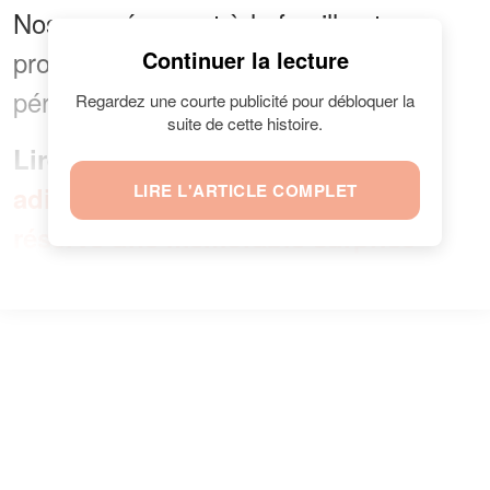
Nos pensées vont à la famille et aux
proches du basketteur dans cette
Continuer la lecture
période difficile.
Regardez une courte publicité pour débloquer la
suite de cette histoire.
Lire aussi :
Karine Ferri fait ses
LIRE L'ARTICLE COMPLET
adieux à TF1 : Nikos Aliagas lui
réserve une mémorable surprise