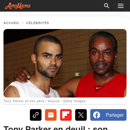
ACCUEIL
CÉLÉBRITÉS
Tony Parker et son père | Source : Getty Images
Partager
Tony Parker en deuil : son