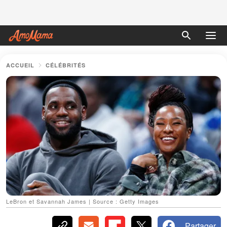
ACCUEIL
CÉLÉBRITÉS
LeBron et Savannah James | Source : Getty Images
Partager